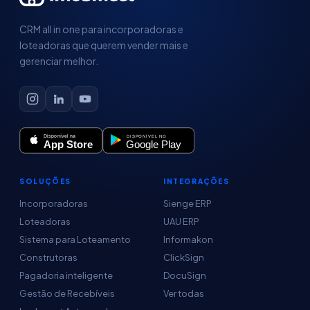
CRM all in one para incorporadoras e
loteadoras que querem vender mais e
gerenciar melhor.
SOLUÇÕES
INTEGRAÇÕES
Incorporadoras
Sienge ERP
Loteadoras
UAU ERP
Sistema para Loteamento
Informakon
Construtoras
ClickSign
Pagadoria inteligente
DocuSign
Gestão de Recebíveis
Ver todas