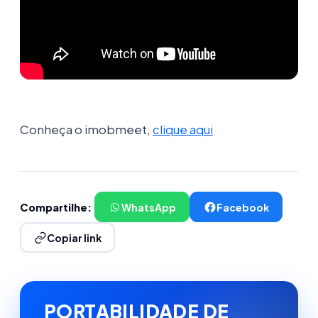
Conheça o imobmeet,
clique aqui
Compartilhe:
WhatsApp
Facebook
Copiar link
PORTABILIDADE DE