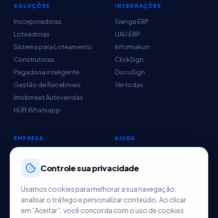
SOLUÇÕES
INTEGRAÇÕES
Incorporadoras
Sienge ERP
Loteadoras
UAU ERP
Sistema para Loteamento
Informakon
Construtoras
ClickSign
Pagadoria inteligente
DocuSign
Gestão de Recebíveis
Ver todas
Imobmeet Autovendas
HUB Whatsapp
EMPRESA
AJUDA
Conteúdo
Central de Ajuda
Sobre nós
Controle sua privacidade
Parceiros
Usamos cookies para melhorar a sua navegação,
Agendar demo
analisar o tráfego e personalizar conteúdo. Ao clicar
Contato
em “Aceitar”, você concorda com o uso de cookies.