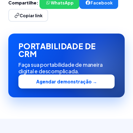
Compartilhe:
WhatsApp
Facebook
Copiar link
PORTABILIDADE DE
CRM
Faça sua portabilidade de maneira
digital e descomplicada.
Agendar demonstração →