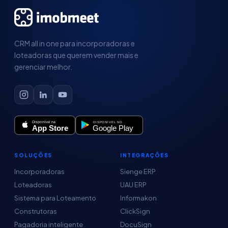
CRM all in one para incorporadoras e
loteadoras que querem vender mais e
gerenciar melhor.
SOLUÇÕES
INTEGRAÇÕES
Incorporadoras
Sienge ERP
Loteadoras
UAU ERP
Sistema para Loteamento
Informakon
Construtoras
ClickSign
Pagadoria inteligente
DocuSign