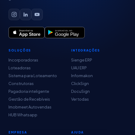
SOLUÇÕES
INTEGRAÇÕES
Incorporadoras
Sienge ERP
Loteadoras
UAU ERP
Sistema para Loteamento
Informakon
Construtoras
ClickSign
Pagadoria inteligente
DocuSign
Gestão de Recebíveis
Ver todas
Imobmeet Autovendas
HUB Whatsapp
EMPRESA
AJUDA