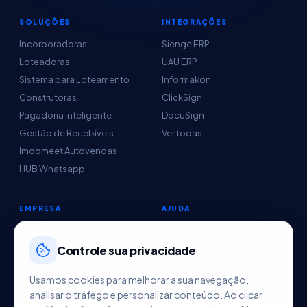
SOLUÇÕES
INTEGRAÇÕES
Incorporadoras
Sienge ERP
Loteadoras
UAU ERP
Sistema para Loteamento
Informakon
Construtoras
ClickSign
Pagadoria inteligente
DocuSign
Gestão de Recebíveis
Ver todas
Imobmeet Autovendas
HUB Whatsapp
EMPRESA
AJUDA
Conteúdo
Central de Ajuda
Sobre nós
Controle sua privacidade
Parceiros
Usamos cookies para melhorar a sua navegação,
Agendar demo
analisar o tráfego e personalizar conteúdo. Ao clicar
Contato