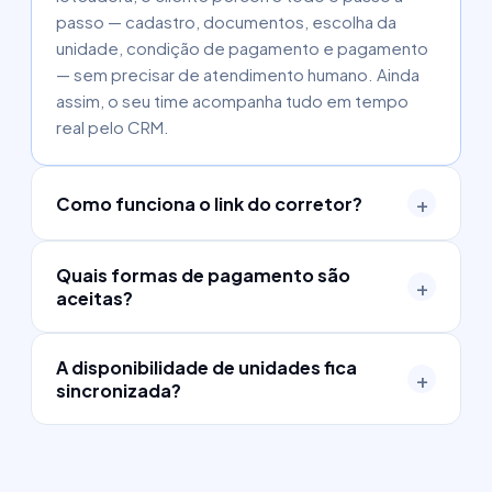
passo — cadastro, documentos, escolha da
unidade, condição de pagamento e pagamento
— sem precisar de atendimento humano. Ainda
assim, o seu time acompanha tudo em tempo
real pelo CRM.
+
Como funciona o link do corretor?
Cada corretor gera o próprio link de vendas e
Quais formas de pagamento são
envia ao cliente. Quando a compra é concluída, a
+
aceitas?
venda é atribuída automaticamente àquele
corretor, garantindo o comissionamento correto
Pix (com aprovação na hora), boleto bancário
e o split da comissão.
A disponibilidade de unidades fica
(emitido automaticamente) e cartão de crédito,
+
sincronizada?
com parcelamento. Tudo integrado à gestão de
recebíveis do IMOBMEET.
Sim. O estoque exibido no Autovendas é o
mesmo do CRM. Assim que uma unidade é
vendida ou reservada, ela deixa de aparecer