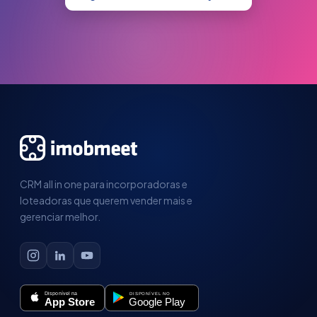
CRM all in one para incorporadoras e
loteadoras que querem vender mais e
gerenciar melhor.