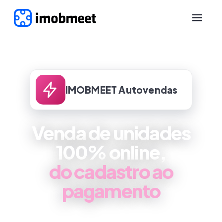
IMOBMEET Autovendas
Venda de unidades
100% online,
do cadastro ao
pagamento
O cliente acessa um link e conclui a compra