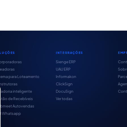
LUÇÕES
INTEGRAÇÕES
EMP
orporadoras
Sienge ERP
Con
teadoras
UAU ERP
Sobr
tema para Loteamento
Informakon
Parc
strutoras
ClickSign
Agen
adoria inteligente
DocuSign
Cont
tão de Recebíveis
Ver todas
obmeet Autovendas
B Whatsapp