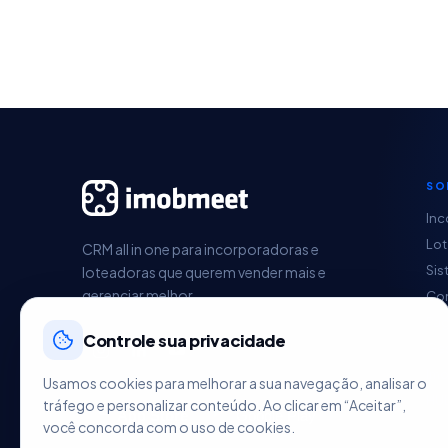
SO
Inc
Lo
CRM all in one para incorporadoras e
Sis
loteadoras que querem vender mais e
gerenciar melhor.
Con
Pag
Controle sua privacidade
Ges
Im
Usamos cookies para melhorar a sua navegação, analisar o
HU
tráfego e personalizar conteúdo. Ao clicar em “Aceitar”,
você concorda com o uso de cookies.