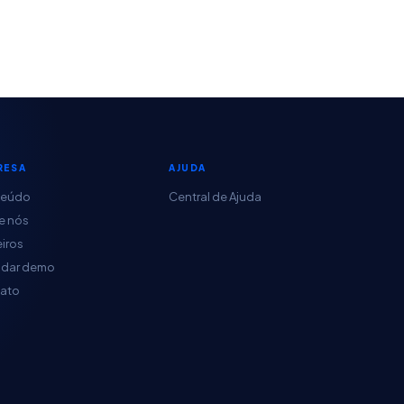
RESA
AJUDA
teúdo
Central de Ajuda
e nós
eiros
dar demo
ato