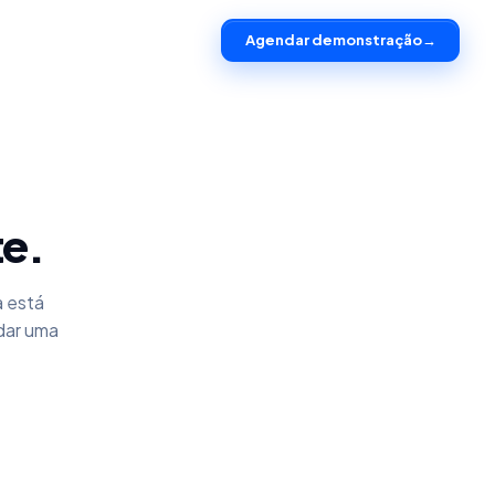
Agendar demonstração
→
te.
a está
dar uma