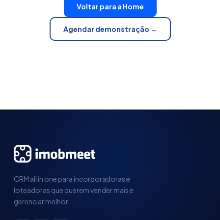
Voltar para a Home
Agendar demonstração →
CRM all in one para incorporadoras e
loteadoras que querem vender mais e
gerenciar melhor.