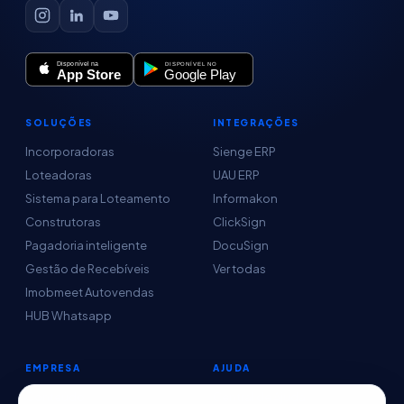
SOLUÇÕES
INTEGRAÇÕES
Incorporadoras
Sienge ERP
Loteadoras
UAU ERP
Sistema para Loteamento
Informakon
Construtoras
ClickSign
Pagadoria inteligente
DocuSign
Gestão de Recebíveis
Ver todas
Imobmeet Autovendas
HUB Whatsapp
EMPRESA
AJUDA
Conteúdo
Central de Ajuda