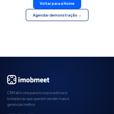
Voltar para a Home
Agendar demonstração →
CRM all in one para incorporadoras e
loteadoras que querem vender mais e
gerenciar melhor.