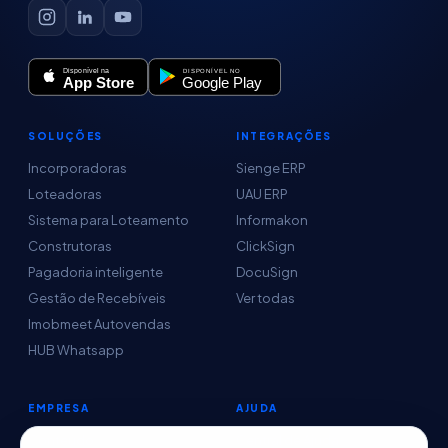
SOLUÇÕES
INTEGRAÇÕES
Incorporadoras
Sienge ERP
Loteadoras
UAU ERP
Sistema para Loteamento
Informakon
Construtoras
ClickSign
Pagadoria inteligente
DocuSign
Gestão de Recebíveis
Ver todas
Imobmeet Autovendas
HUB Whatsapp
EMPRESA
AJUDA
Conteúdo
Central de Ajuda