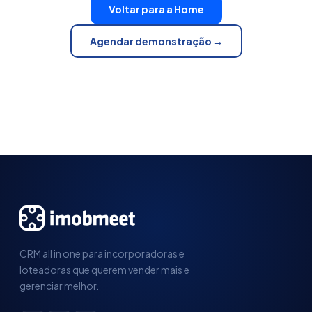
Voltar para a Home
Agendar demonstração →
CRM all in one para incorporadoras e
loteadoras que querem vender mais e
gerenciar melhor.