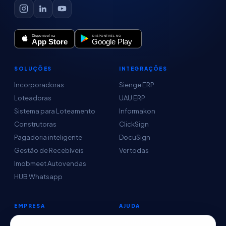
SOLUÇÕES
INTEGRAÇÕES
Incorporadoras
Sienge ERP
Loteadoras
UAU ERP
Sistema para Loteamento
Informakon
Construtoras
ClickSign
Pagadoria inteligente
DocuSign
Gestão de Recebíveis
Ver todas
Imobmeet Autovendas
HUB Whatsapp
EMPRESA
AJUDA
Conteúdo
Central de Ajuda