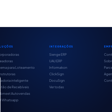
LUÇÕES
INTEGRAÇÕES
EMP
orporadoras
Sienge ERP
Con
teadoras
UAU ERP
Sobr
tema para Loteamento
Informakon
Parc
strutoras
ClickSign
Agen
adoria inteligente
DocuSign
Cont
tão de Recebíveis
Ver todas
obmeet Autovendas
B Whatsapp