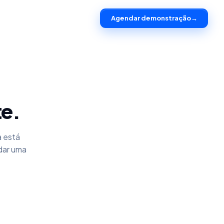
Agendar demonstração
→
te.
a está
dar uma