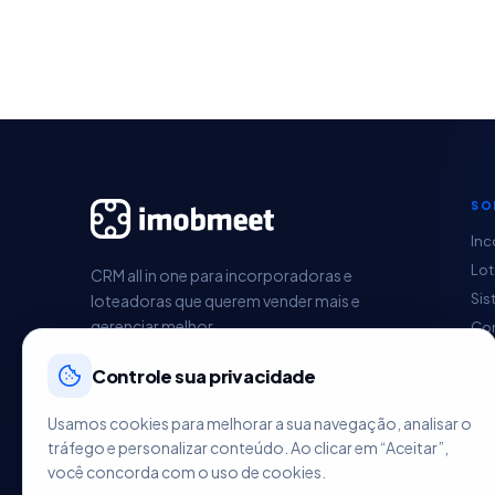
SO
Inc
Lo
CRM all in one para incorporadoras e
Sis
loteadoras que querem vender mais e
gerenciar melhor.
Con
Pag
Controle sua privacidade
Ges
Im
Usamos cookies para melhorar a sua navegação, analisar o
HU
tráfego e personalizar conteúdo. Ao clicar em “Aceitar”,
você concorda com o uso de cookies.