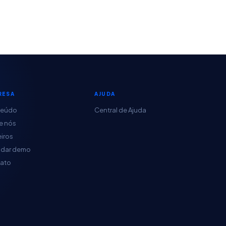
RESA
AJUDA
teúdo
Central de Ajuda
e nós
eiros
dar demo
ato