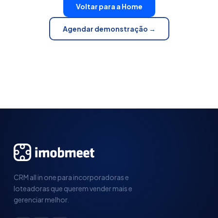
Voltar para a Home
Agendar demonstração →
CRM all in one para incorporadoras e
loteadoras que querem vender mais e
gerenciar melhor.