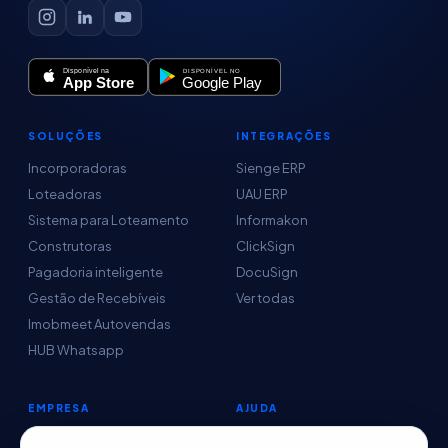
SOLUÇÕES
INTEGRAÇÕES
Incorporadoras
Sienge ERP
Loteadoras
UAU ERP
Sistema para Loteamento
Informakon
Construtoras
ClickSign
Pagadoria inteligente
DocuSign
Gestão de Recebíveis
Ver todas
Imobmeet Autovendas
HUB Whatsapp
EMPRESA
AJUDA
Conteúdo
Central de Ajuda