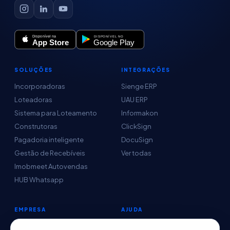
SOLUÇÕES
INTEGRAÇÕES
Incorporadoras
Sienge ERP
Loteadoras
UAU ERP
Sistema para Loteamento
Informakon
Construtoras
ClickSign
Pagadoria inteligente
DocuSign
Gestão de Recebíveis
Ver todas
Imobmeet Autovendas
HUB Whatsapp
EMPRESA
AJUDA
Conteúdo
Central de Ajuda