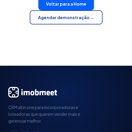
Voltar para a Home
Agendar demonstração →
CRM all in one para incorporadoras e
loteadoras que querem vender mais e
gerenciar melhor.