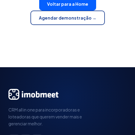
Voltar para a Home
Agendar demonstração →
CRM all in one para incorporadoras e
loteadoras que querem vender mais e
gerenciar melhor.