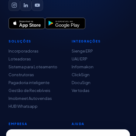
SOLUÇÕES
INTEGRAÇÕES
Incorporadoras
Sienge ERP
Loteadoras
UAU ERP
Sistema para Loteamento
Informakon
Construtoras
ClickSign
Pagadoria inteligente
DocuSign
Gestão de Recebíveis
Ver todas
Imobmeet Autovendas
HUB Whatsapp
EMPRESA
AJUDA
Conteúdo
Central de Ajuda