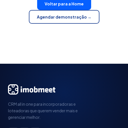
Voltar para a Home
Agendar demonstração →
CRM all in one para incorporadoras e
loteadoras que querem vender mais e
gerenciar melhor.