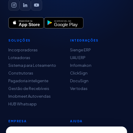
SOLUÇÕES
INTEGRAÇÕES
Incorporadoras
Sienge ERP
Loteadoras
UAU ERP
Sistema para Loteamento
Informakon
Construtoras
ClickSign
Pagadoria inteligente
DocuSign
Gestão de Recebíveis
Ver todas
Imobmeet Autovendas
HUB Whatsapp
EMPRESA
AJUDA
Conteúdo
Central de Ajuda