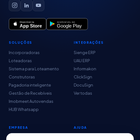
SOLUÇÕES
INTEGRAÇÕES
Incorporadoras
Sienge ERP
Loteadoras
UAU ERP
Sistema para Loteamento
Informakon
Construtoras
ClickSign
Pagadoria inteligente
DocuSign
Gestão de Recebíveis
Ver todas
Imobmeet Autovendas
HUB Whatsapp
EMPRESA
AJUDA
Conteúdo
Central de Ajuda