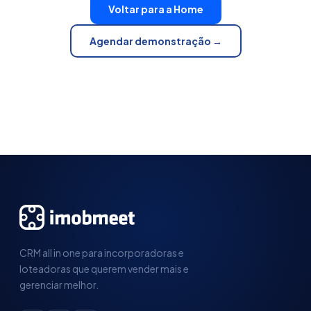
Voltar para a Home
Agendar demonstração →
CRM all in one para incorporadoras e
loteadoras que querem vender mais e
gerenciar melhor.