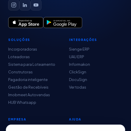
SOLUÇÕES
INTEGRAÇÕES
Incorporadoras
Sienge ERP
Loteadoras
UAU ERP
Sistema para Loteamento
Informakon
Construtoras
ClickSign
Pagadoria inteligente
DocuSign
Gestão de Recebíveis
Ver todas
Imobmeet Autovendas
HUB Whatsapp
EMPRESA
AJUDA
Conteúdo
Central de Ajuda