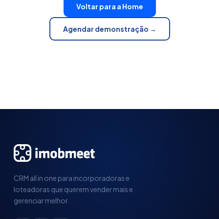
Voltar para a Home
Agendar demonstração →
CRM all in one para incorporadoras e
loteadoras que querem vender mais e
gerenciar melhor.