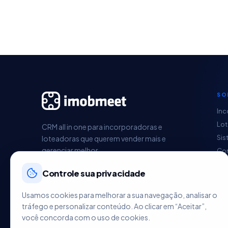
SO
Inc
Lo
CRM all in one para incorporadoras e
Sis
loteadoras que querem vender mais e
gerenciar melhor.
Con
Pag
Controle sua privacidade
Ges
Im
Usamos cookies para melhorar a sua navegação, analisar o
HU
tráfego e personalizar conteúdo. Ao clicar em “Aceitar”,
você concorda com o uso de cookies.