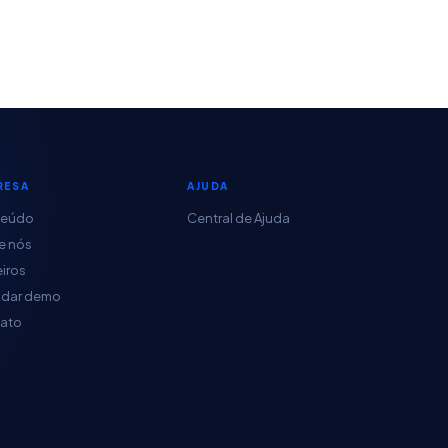
RESA
AJUDA
teúdo
Central de Ajuda
e nós
eiros
dar demo
ato