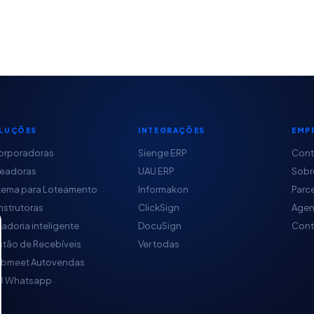
LUÇÕES
INTEGRAÇÕES
EMP
orporadoras
Sienge ERP
Con
teadoras
UAU ERP
Sobr
tema para Loteamento
Informakon
Parc
strutoras
ClickSign
Agen
adoria inteligente
DocuSign
Cont
tão de Recebíveis
Ver todas
obmeet Autovendas
B Whatsapp