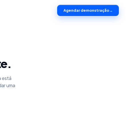
Agendar demonstração
→
te.
a está
dar uma