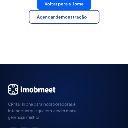
Voltar para a Home
Agendar demonstração →
CRM all in one para incorporadoras e
loteadoras que querem vender mais e
gerenciar melhor.