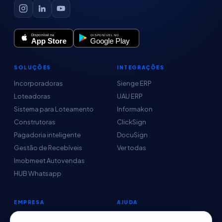
SOLUÇÕES
INTEGRAÇÕES
Incorporadoras
Sienge ERP
Loteadoras
UAU ERP
Sistema para Loteamento
Informakon
Construtoras
ClickSign
Pagadoria inteligente
DocuSign
Gestão de Recebíveis
Ver todas
Imobmeet Autovendas
HUB Whatsapp
EMPRESA
AJUDA
Conteúdo
Central de Ajuda