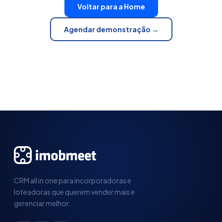
Voltar para a Home
Agendar demonstração →
CRM all in one para incorporadoras e
loteadoras que querem vender mais e
gerenciar melhor.