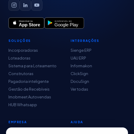
SOLUÇÕES
INTEGRAÇÕES
Incorporadoras
Sienge ERP
Loteadoras
UAU ERP
Sistema para Loteamento
Informakon
Construtoras
ClickSign
Pagadoria inteligente
DocuSign
Gestão de Recebíveis
Ver todas
Imobmeet Autovendas
HUB Whatsapp
EMPRESA
AJUDA
Conteúdo
Central de Ajuda