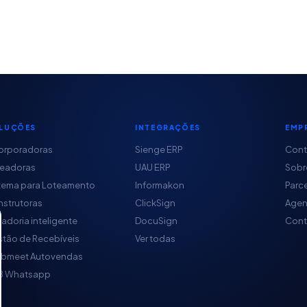
LUÇÕES
INTEGRAÇÕES
EMP
orporadoras
Sienge ERP
Con
teadoras
UAU ERP
Sobr
tema para Loteamento
Informakon
Parc
strutoras
ClickSign
Agen
adoria inteligente
DocuSign
Cont
tão de Recebíveis
Ver todas
obmeet Autovendas
B Whatsapp