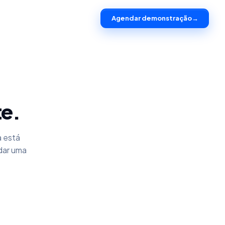
Agendar demonstração
→
te.
a está
dar uma