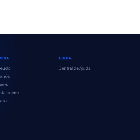
RESA
AJUDA
teúdo
Central de Ajuda
e nós
eiros
dar demo
ato