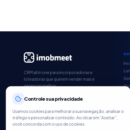
SO
Inc
Lo
CRM all in one para incorporadoras e
Sis
loteadoras que querem vender mais e
gerenciar melhor.
Con
Pag
Controle sua privacidade
Ges
Im
Usamos cookies para melhorar a sua navegação, analisar o
HU
tráfego e personalizar conteúdo. Ao clicar em “Aceitar”,
você concorda com o uso de cookies.