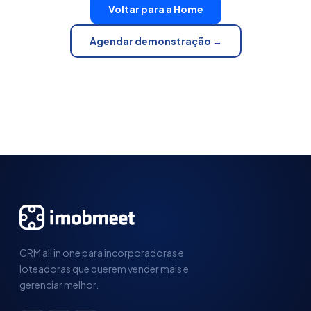
Voltar para a Home
Agendar demonstração →
CRM all in one para incorporadoras e
loteadoras que querem vender mais e
gerenciar melhor.