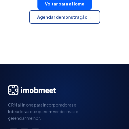
Voltar para a Home
Agendar demonstração →
CRM all in one para incorporadoras e
loteadoras que querem vender mais e
gerenciar melhor.