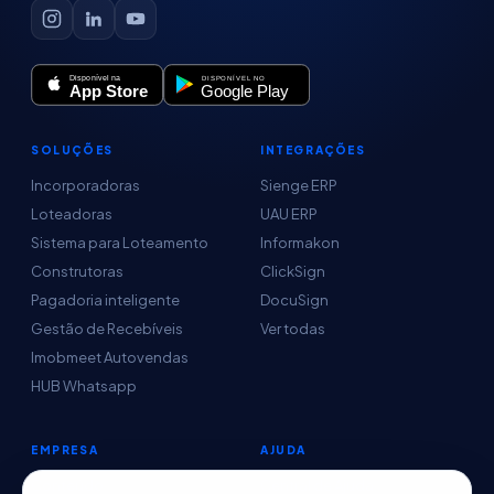
SOLUÇÕES
INTEGRAÇÕES
Incorporadoras
Sienge ERP
Loteadoras
UAU ERP
Sistema para Loteamento
Informakon
Construtoras
ClickSign
Pagadoria inteligente
DocuSign
Gestão de Recebíveis
Ver todas
Imobmeet Autovendas
HUB Whatsapp
EMPRESA
AJUDA
Conteúdo
Central de Ajuda