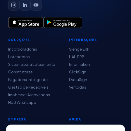
SOLUÇÕES
INTEGRAÇÕES
Incorporadoras
Sienge ERP
Loteadoras
UAU ERP
Sistema para Loteamento
Informakon
Construtoras
ClickSign
Pagadoria inteligente
DocuSign
Gestão de Recebíveis
Ver todas
Imobmeet Autovendas
HUB Whatsapp
EMPRESA
AJUDA
Conteúdo
Central de Ajuda