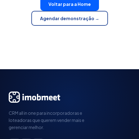
Voltar para a Home
Agendar demonstração →
CRM all in one para incorporadoras e
loteadoras que querem vender mais e
gerenciar melhor.