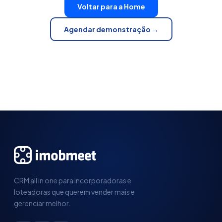
Voltar para a Home
Agendar demonstração →
CRM all in one para incorporadoras e
loteadoras que querem vender mais e
gerenciar melhor.