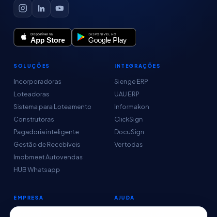
SOLUÇÕES
INTEGRAÇÕES
Incorporadoras
Sienge ERP
Loteadoras
UAU ERP
Sistema para Loteamento
Informakon
Construtoras
ClickSign
Pagadoria inteligente
DocuSign
Gestão de Recebíveis
Ver todas
Imobmeet Autovendas
HUB Whatsapp
EMPRESA
AJUDA
Conteúdo
Central de Ajuda