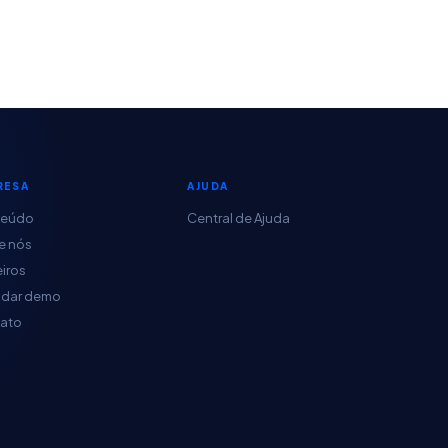
RESA
AJUDA
teúdo
Central de Ajuda
e nós
eiros
dar demo
ato