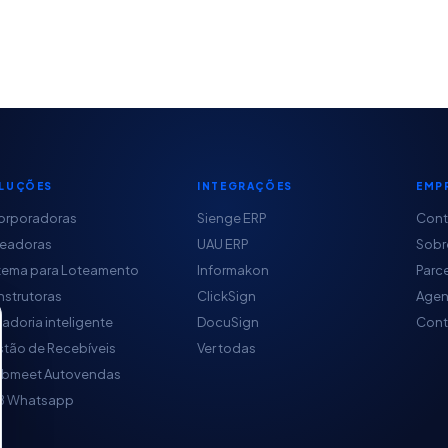
LUÇÕES
INTEGRAÇÕES
EMP
orporadoras
Sienge ERP
Con
teadoras
UAU ERP
Sobr
tema para Loteamento
Informakon
Parc
strutoras
ClickSign
Agen
adoria inteligente
DocuSign
Cont
tão de Recebíveis
Ver todas
obmeet Autovendas
B Whatsapp