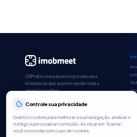
SO
Inc
Lo
CRM all in one para incorporadoras e
Sis
loteadoras que querem vender mais e
gerenciar melhor.
Con
Pag
Controle sua privacidade
Ges
Im
Usamos cookies para melhorar a sua navegação, analisar o
HU
tráfego e personalizar conteúdo. Ao clicar em “Aceitar”,
você concorda com o uso de cookies.