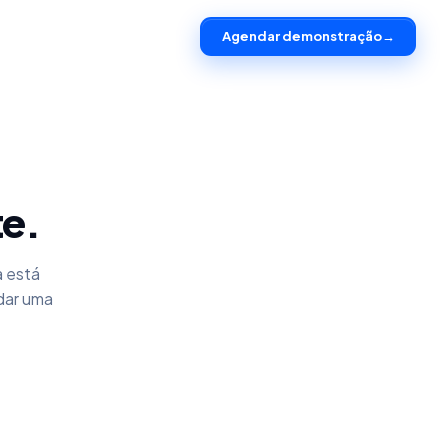
Agendar demonstração
→
te.
a está
dar uma