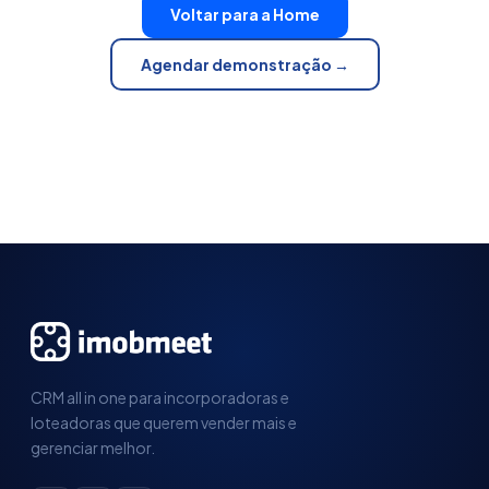
Voltar para a Home
Agendar demonstração →
CRM all in one para incorporadoras e
loteadoras que querem vender mais e
gerenciar melhor.