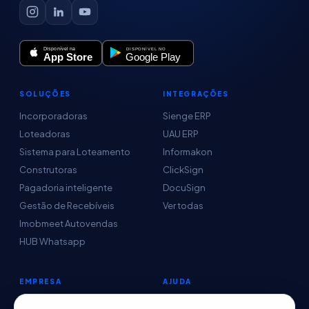
SOLUÇÕES
INTEGRAÇÕES
Incorporadoras
Sienge ERP
Loteadoras
UAU ERP
Sistema para Loteamento
Informakon
Construtoras
ClickSign
Pagadoria inteligente
DocuSign
Gestão de Recebíveis
Ver todas
Imobmeet Autovendas
HUB Whatsapp
EMPRESA
AJUDA
Conteúdo
Central de Ajuda