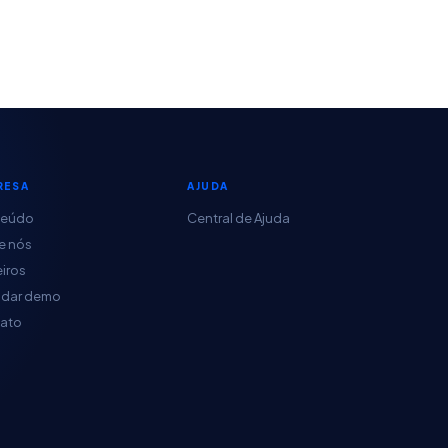
RESA
AJUDA
teúdo
Central de Ajuda
e nós
eiros
dar demo
ato