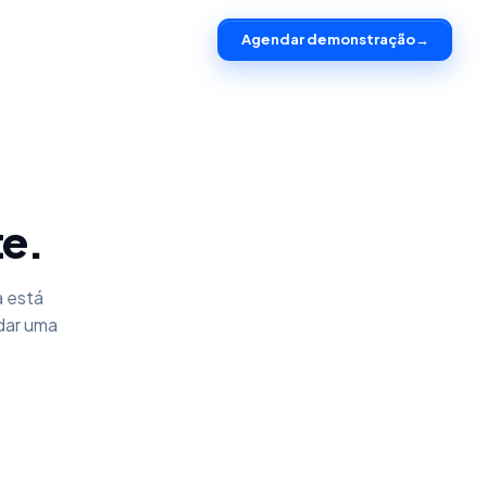
Agendar demonstração
→
te.
a está
dar uma