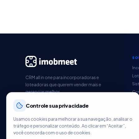
SO
Inc
Lo
CRM all in one para incorporadoras e
Sis
loteadoras que querem vender mais e
gerenciar melhor.
Con
Pag
Controle sua privacidade
Ges
Im
Usamos cookies para melhorar a sua navegação, analisar o
HU
tráfego e personalizar conteúdo. Ao clicar em “Aceitar”,
você concorda com o uso de cookies.