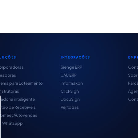
LUÇÕES
INTEGRAÇÕES
EMP
orporadoras
Sienge ERP
Con
teadoras
UAU ERP
Sobr
tema para Loteamento
Informakon
Parc
strutoras
ClickSign
Agen
adoria inteligente
DocuSign
Cont
tão de Recebíveis
Ver todas
obmeet Autovendas
B Whatsapp