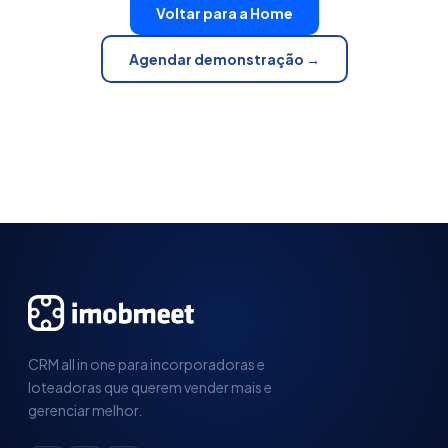
Voltar para a Home
Agendar demonstração →
CRM all in one para incorporadoras e
loteadoras que querem vender mais e
gerenciar melhor.