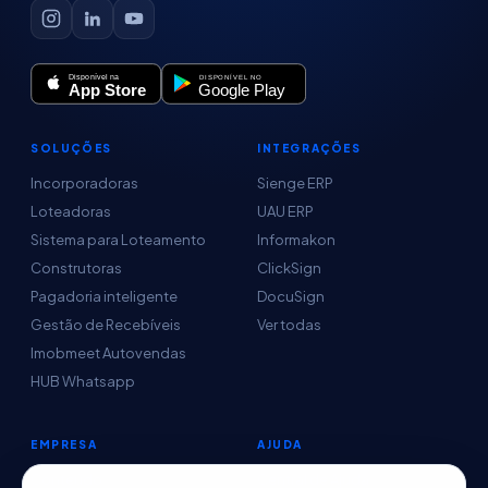
SOLUÇÕES
INTEGRAÇÕES
Incorporadoras
Sienge ERP
Loteadoras
UAU ERP
Sistema para Loteamento
Informakon
Construtoras
ClickSign
Pagadoria inteligente
DocuSign
Gestão de Recebíveis
Ver todas
Imobmeet Autovendas
HUB Whatsapp
EMPRESA
AJUDA
Conteúdo
Central de Ajuda