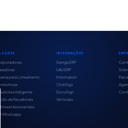
LUÇÕES
INTEGRAÇÕES
EMP
orporadoras
Sienge ERP
Con
teadoras
UAU ERP
Sobr
tema para Loteamento
Informakon
Parc
strutoras
ClickSign
Agen
adoria inteligente
DocuSign
Cont
tão de Recebíveis
Ver todas
obmeet Autovendas
B Whatsapp