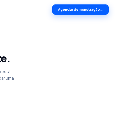
Agendar demonstração
→
te.
a está
dar uma