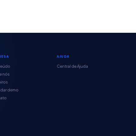
RESA
AJUDA
teúdo
Central de Ajuda
e nós
eiros
dar demo
ato