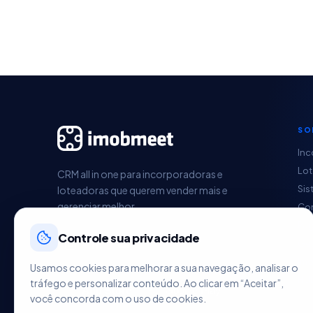
SO
Inc
Lo
CRM all in one para incorporadoras e
Sis
loteadoras que querem vender mais e
gerenciar melhor.
Con
Pag
Controle sua privacidade
Ges
Im
Usamos cookies para melhorar a sua navegação, analisar o
HU
tráfego e personalizar conteúdo. Ao clicar em “Aceitar”,
você concorda com o uso de cookies.