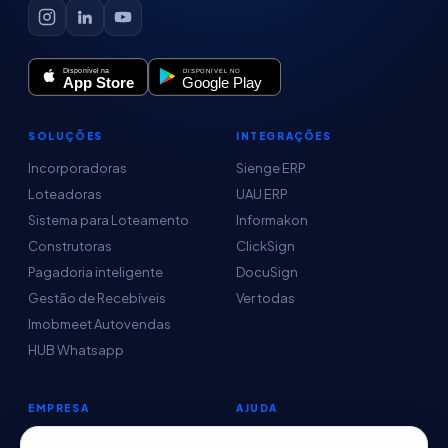
SOLUÇÕES
INTEGRAÇÕES
Incorporadoras
Sienge ERP
Loteadoras
UAU ERP
Sistema para Loteamento
Informakon
Construtoras
ClickSign
Pagadoria inteligente
DocuSign
Gestão de Recebíveis
Ver todas
Imobmeet Autovendas
HUB Whatsapp
EMPRESA
AJUDA
Conteúdo
Central de Ajuda