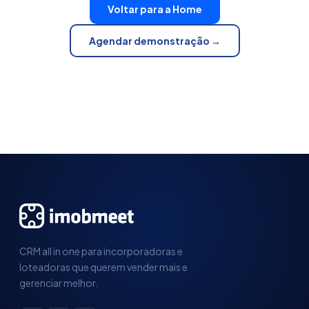
Voltar para a Home
Agendar demonstração →
CRM all in one para incorporadoras e
loteadoras que querem vender mais e
gerenciar melhor.