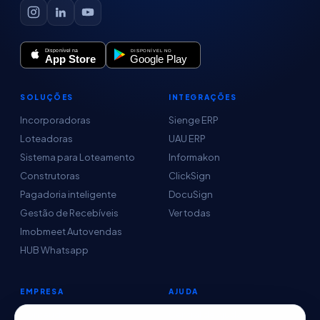
SOLUÇÕES
INTEGRAÇÕES
Incorporadoras
Sienge ERP
Loteadoras
UAU ERP
Sistema para Loteamento
Informakon
Construtoras
ClickSign
Pagadoria inteligente
DocuSign
Gestão de Recebíveis
Ver todas
Imobmeet Autovendas
HUB Whatsapp
EMPRESA
AJUDA
Conteúdo
Central de Ajuda