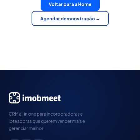
Voltar para a Home
Agendar demonstração →
CRM all in one para incorporadoras e
loteadoras que querem vender mais e
gerenciar melhor.