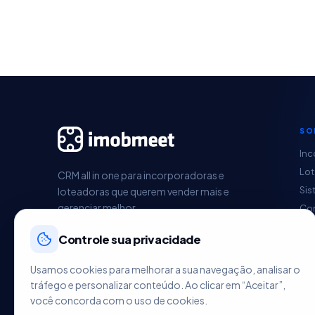
SO
Inc
Lo
CRM all in one para incorporadoras e
Sis
loteadoras que querem vender mais e
gerenciar melhor.
Con
Pag
Controle sua privacidade
Ges
Im
Usamos cookies para melhorar a sua navegação, analisar o
HU
tráfego e personalizar conteúdo. Ao clicar em “Aceitar”,
você concorda com o uso de cookies.