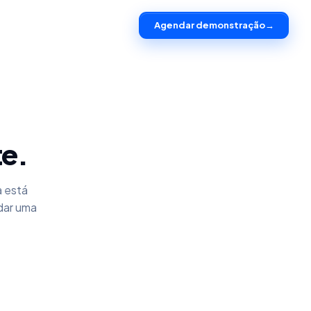
Agendar demonstração
→
te.
a está
dar uma