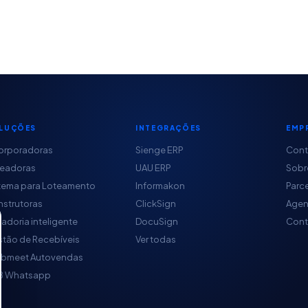
LUÇÕES
INTEGRAÇÕES
EMP
orporadoras
Sienge ERP
Con
teadoras
UAU ERP
Sobr
tema para Loteamento
Informakon
Parc
strutoras
ClickSign
Agen
adoria inteligente
DocuSign
Cont
tão de Recebíveis
Ver todas
obmeet Autovendas
B Whatsapp