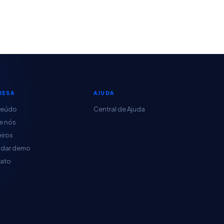
RESA
AJUDA
teúdo
Central de Ajuda
e nós
eiros
dar demo
ato