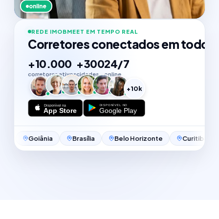
online
REDE IMOBMEET EM TEMPO REAL
Corretores conectados em todo o 
+10.000
+300
24/7
corretores ativos
cidades
online
PM
RA
AS
JS
LP
MC
+10k
oiânia
Brasília
Belo Horizonte
Curitiba
Campin