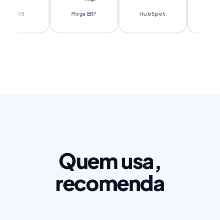
Mega ERP
HubSpot
RD Station
Quem usa,
recomenda