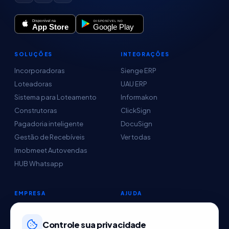
SOLUÇÕES
INTEGRAÇÕES
Incorporadoras
Sienge ERP
Loteadoras
UAU ERP
Sistema para Loteamento
Informakon
Construtoras
ClickSign
Pagadoria inteligente
DocuSign
Gestão de Recebíveis
Ver todas
Imobmeet Autovendas
HUB Whatsapp
EMPRESA
AJUDA
Conteúdo
Central de Ajuda
Sobre nós
Controle sua privacidade