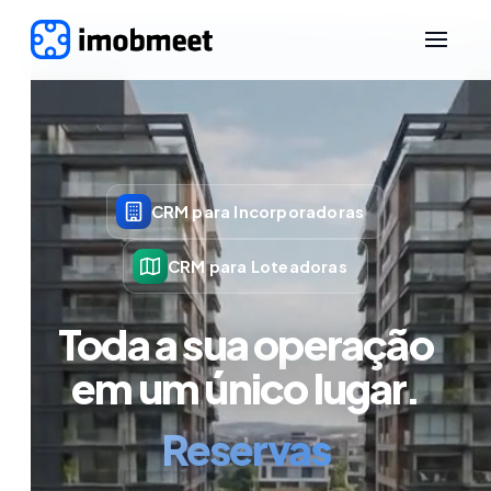
CRM para Incorporadoras
CRM para Loteadoras
Toda a sua operação
em um único lugar.
Proposta