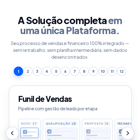
A Solução completa
em
uma única Plataforma.
Seu processo de vendas e financeiro 100% integrado —
sem retrabalho, sem planilha intermediária, sem dados
desencontrados.
1
2
3
4
5
6
7
8
9
10
11
12
Funil de Vendas
Pipeline com gestão de leads por etapa
NOVO
47
QUALIFICAÇÃO
28
PROPOSTA
14
FECHADO
8
A
C
D
L