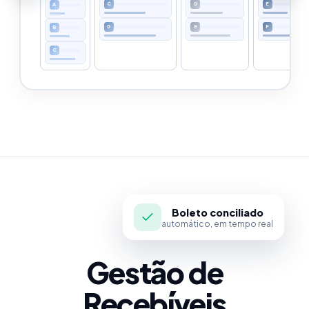
B
D
E
B
C
E
F
C
D
Boleto conciliado
automático, em tempo real
Gestão de
Recebíveis