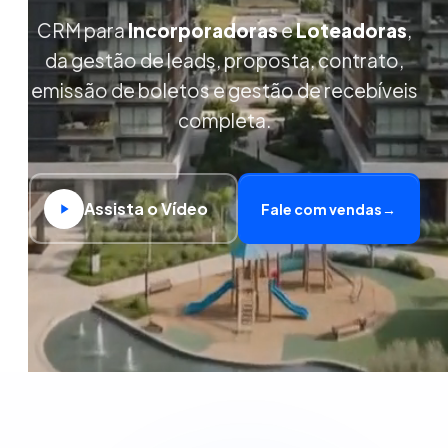
CRM para
Incorporadoras
e
Loteadoras
,
da gestão de leads, proposta, contrato,
emissão de boletos e gestão de recebíveis
completa.
Assista o Vídeo
Fale com vendas
→