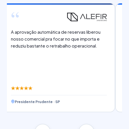
“
A aprovação automática de reservas liberou
Em
nosso comercial pra focar no que importa e
10
reduziu bastante o retrabalho operacional.
no
Presidente Prudente · SP