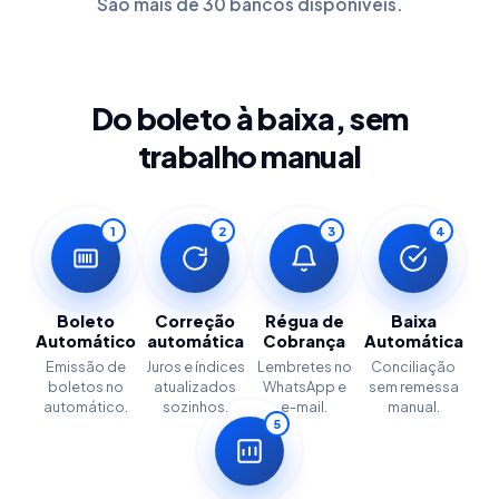
São mais de 30 bancos disponíveis.
Do boleto à baixa, sem
trabalho manual
1
2
3
4
Boleto
Correção
Régua de
Baixa
Automático
automática
Cobrança
Automática
Emissão de
Juros e índices
Lembretes no
Conciliação
boletos no
atualizados
WhatsApp e
sem remessa
automático.
sozinhos.
e-mail.
manual.
5